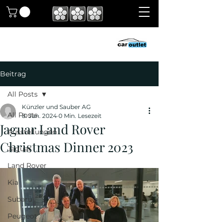
Beitrag
All Posts
Künzler und Sauber AG
All Posts
8. Jan. 2024
0 Min. Lesezeit
Jaguar Land Rover
Ausstellungen
Christmas Dinner 2023
Jaguar
Land Rover
Kia
Subaru
Peugeot