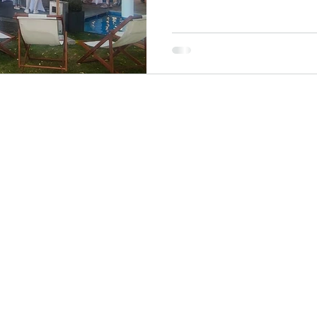
 & Sauber AG
Kontakt
Öffnungszei
T. 044 938 90 90
Verkauf
Mo - 
info@auto-hinwil.ch
Sa