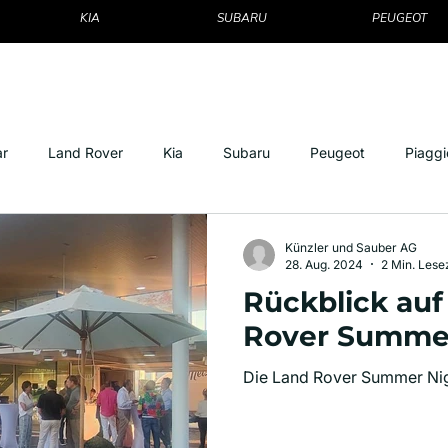
KIA
SUBARU
PEUGEOT
g Angebote
Dienstleistungen
Termine
Carwash
Kont
ar
Land Rover
Kia
Subaru
Peugeot
Piaggi
Künzler und Sauber AG
28. Aug. 2024
2 Min. Lese
Rückblick auf
Rover Summe
Die Land Rover Summer Nigh