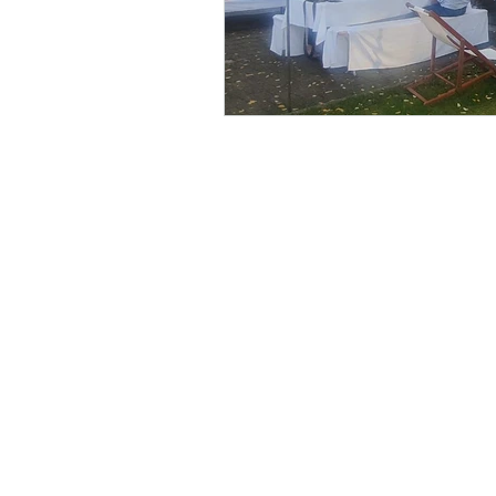
Künzler
Adresse
Heuweidlistrasse
8340 Hinwil