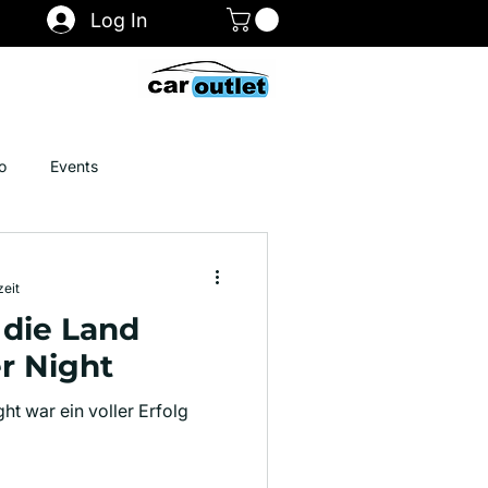
Log In
akt
Shop
o
Events
zeit
 die Land
r Night
t war ein voller Erfolg